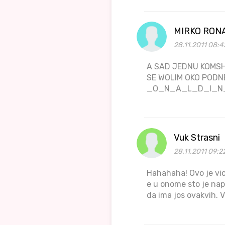
MIRKO RON
28.11.2011 08:4
A SAD JEDNU KOMSH
SE WOLIM OKO PODN
_O_N_A_L_D_I_N
Vuk Strasni
28.11.2011 09:2
Hahahaha! Ovo je vic
e u onome sto je napi
da ima jos ovakvih. V