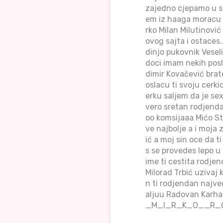
zajedno cjepamo u sl
em iz haaga moracu i
rko Milan Milutinović
ovog sajta i ostaces.
dinjo pukovnik Vesel
doci imam nekih poslic
dimir Kovačević brat
oslacu ti svoju cerki
erku saljem da je se
vero sretan rodjendan
oo komsijaaa Mićo Sta
ve najbolje a i moja
ić a moj sin oce da 
s se provedes lepo u 
ime ti cestita rodje
Milorad Trbić uzivaj 
n ti rodjendan najve
aljuu Radovan Karhadž
_M_I_R_K_O__R_