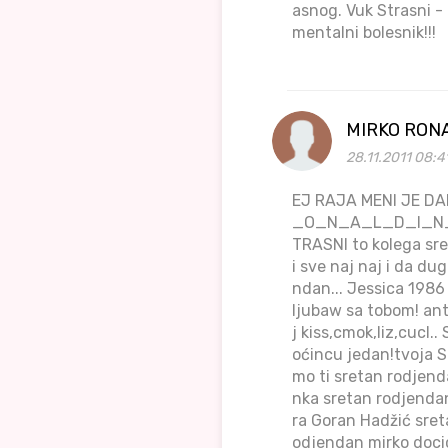
asnog. Vuk Strasni 
mentalni bolesnik!!!
MIRKO RON
28.11.2011 08:4
EJ RAJA MENI JE D
_O_N_A_L_D_I_N_J_O 
TRASNI to kolega sre
i sve naj naj i da du
ndan... Jessica 198
ljubaw sa tobom! anti
j kiss,cmok,liz,cucl.
oćincu jedan!tvoja S
mo ti sretan rodjend
nka sretan rodjend
ra Goran Hadžić sret
odjendan mirko docic