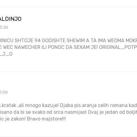
ALDINJO
2:36
INICU SHTOJE 94 GODISHTE SHEWIM A TA IMA WEOMA MOKR
E WEC NAWECHER ILI PONOC DA SEXAM JE! ORIGINAL_PO
_J_O
2:06
,kratak ,ali mnogo kazuje! Djaba pis.aranja celih romana k
sano da bi se svako od srca nasmijao! Ovaj je jedan od bolji
ic je zakon! Bravo majstore!!!