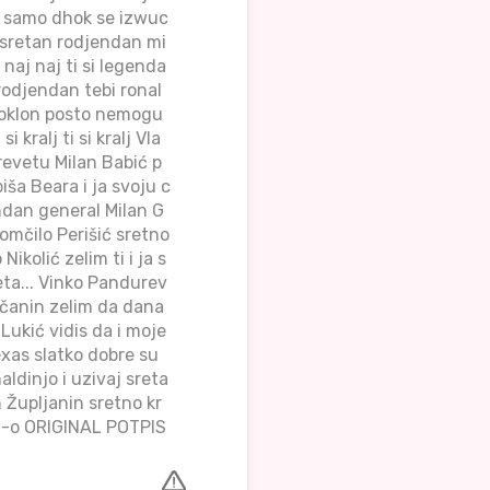
e samo dhok se izwuc
 sretan rodjendan mi
naj naj ti si legenda
 rodjendan tebi ronal
 poklon posto nemogu
 kralj ti si kralj Vla
revetu Milan Babić p
iša Beara i ja svoju c
ndan general Milan G
Momčilo Perišić sretno
ikolić zelim ti i ja s
eta... Vinko Pandurev
ovčanin zelim da dana
Lukić vidis da i moje
exas slatko dobre su
aldinjo i uzivaj sreta
 Župljanin sretno kr
n-j-o ORIGINAL POTPIS