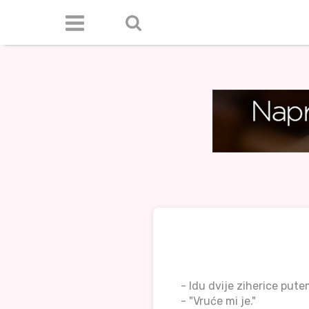
- Idu dvije ziherice pute
- "Vruće mi je."