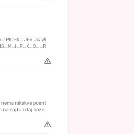
U PICHKU JER JA WI
TPIS_M_I_R_K_O__R
ad nema nikakve poent
h na sajtu i daj boze