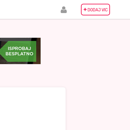
+
DODAJ VIC