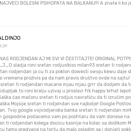
- NAJVECI BOLESNI PSIHOPATA NA BALKANU!!! A znate li ko je
ALDINJO
1:39
ANAS RODJENDAN AJ MI SVI VI ČESTITAJTE! ORIGINAL PO
sladja roni sretan rodjus!kiss milan93 sretan ti rodjen
tan rodjendan ja cu ti za poklon dowesti swoju kewu daje s
go vremena proživis pa da nam pravis društvo ovde na sajtu! 
6 sretan ti rodjendan macane mjau mjau grrr da dodjem da t
dupljak to roni kralju uzivaj u proslavi frk happy brhat lepo
. Saška ćao mačoru sretan ti rodjus navratiću da ti izručim pokl
aška Mojsije sretan ti rodjendan sve najbolje! Google Poštov
an. Tvoj google vojvodjanska banka sretan ti rodjendan mirk
an gospodine poslacemo vam po poshtaru da vam donese na
an ti rodjendan kolega docicu kasnije na kolac sa dodikom M
u tamo predvece na tortu da malo osladim se i donjeti pokl