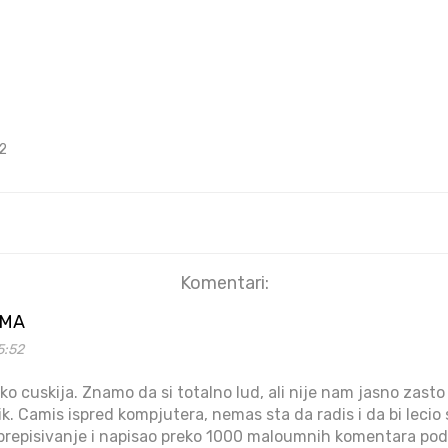
2
Komentari:
AMA
5:52
 ko cuskija. Znamo da si totalno lud, ali nije nam jasno zasto 
k. Camis ispred kompjutera, nemas sta da radis i da bi lecio
a prepisivanje i napisao preko 1000 maloumnih komentara po