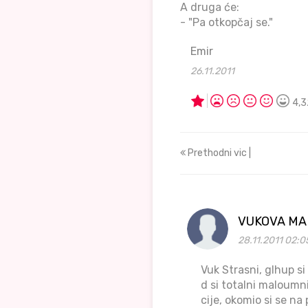
A druga će:
- "Pa otkopčaj se."
Emir
26.11.2011
4,3
Prethodni vic |
VUKOVA M
28.11.2011 02:0
Vuk Strasni, glhup si
d si totalni maloumni
cije, okomio si se n