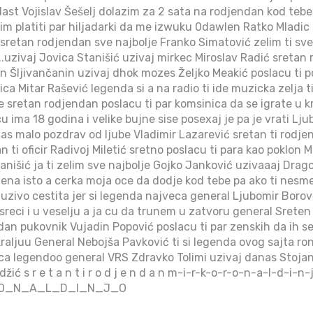
ast Vojislav Šešelj dolazim za 2 sata na rodjendan kod teb
m platiti par hiljadarki da me izwuku 0dawlen Ratko Mladic
 sretan rodjendan sve najbolje Franko Simatović zelim ti sve 
..uzivaj Jovica Stanišić uzivaj mirkec Miroslav Radić sretan
in Šljivančanin uzivaj dhok mozes Željko Meakić poslacu ti
a Mitar Rašević legenda si a na radio ti ide muzicka zelja ti si
e sretan rodjendan poslacu ti par komsinica da se igrate u k
cu ima 18 godina i velike bujne sise posexaj je pa je vrati Ljub
xas malo pozdrav od ljube Vladimir Lazarević sretan ti rodje
 ti oficir Radivoj Miletić sretno poslacu ti para kao poklon 
nišić ja ti zelim sve najbolje Gojko Janković uzivaaaj Drago N
 zena isto a cerka moja oce da dodje kod tebe pa ako ti nesm
ti uzivo cestita jer si legenda najveca general Ljubomir Bor
sreci i u veselju a ja cu da trunem u zatvoru general Sreten 
ndan pukovnik Vujadin Popović poslacu ti par zenskih da ih s
kraljuu General Nebojša Pavković ti si legenda ovog sajta ron
ca legendoo general VRS Zdravko Tolimi uzivaj danas Stojan
ić s r e t a n t i r o d j e n d a n m-i-r-k-o-r-o-n-a-l-d-i-
O_N_A_L_D_I_N_J_O