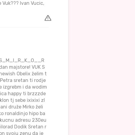
 Vuk??? Ivan Vucic,
TPIS_M_I_R_K_O__R
dan majstore! VUK S
hewish Obelix želim t
Petra sretan ti rodje
e izgrebm i da wodim
tica happy ti brzzzde
on tj sebe ixixixi zl
ani druže Mirko želi
o ronaldinjo hipo ba
 kucnu adresu 230eu
ilorad Dodik Sretan r
on svoju zenu da je