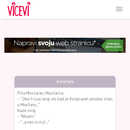
Konjičani
Pita Mostarac, Mostarca:
- "Jesi li cuo onaj vic kad je Konjicanin prodao stan
u Mostaru..."
Kaze ovaj:
- "Nisam."
- "...a nes ni čut..."