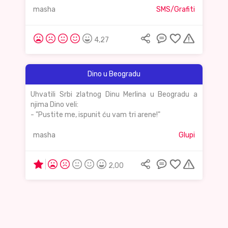
masha
SMS/Grafiti
4,27
Dino u Beogradu
Uhvatili Srbi zlatnog Dinu Merlina u Beogradu a
njima Dino veli:
- "Pustite me, ispunit ću vam tri arene!"
masha
Glupi
2,00