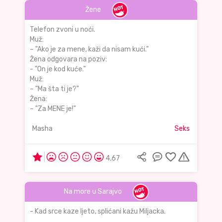
Žene
Telefon zvoni u noći.
Muž:
– "Ako je za mene, kaži da nisam kući."
Žena odgovara na poziv:
- "On je kod kuće."
Muž:
– "Ma šta ti je?"
Žena:
– "Za MENE je!"
Masha
Seks
4,67
Na more u Sarajvo
- Kad srce kaze ljeto, splićani kažu Miljacka.