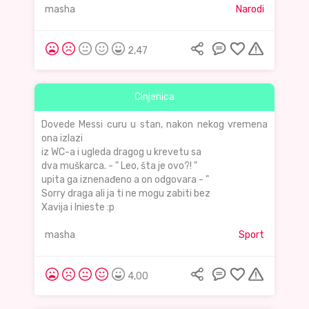
masha
Narodi
2,47
Cinjenica
Dovede Messi curu u stan, nakon nekog vremena
ona izlazi
iz WC-a i ugleda dragog u krevetu sa
dva muškarca. - " Leo, šta je ovo?! "
upita ga iznenađeno a on odgovara - "
Sorry draga ali ja ti ne mogu zabiti bez
Xavija i Inieste :p
masha
Sport
4,00