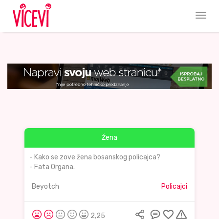
Žena
- Kako se zove žena bosanskog policajca?
- Fata Organa.
Beyotch
Policajci
2,25