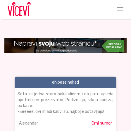
eh,bese nekad
Seta se jedna stara baka ulicom i na putu ugleda
upotrebljen prezervativ. Podize ga, srknu sadrzaj
pa kaze:
-Eeeeee, ovi mladi kakvi su, najbolje ostavljaju!
Alexandar
Crni humor