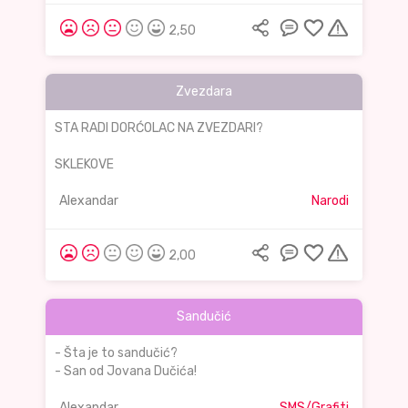
2,50
Zvezdara
STA RADI DORĆOLAC NA ZVEZDARI?
SKLEKOVE
Alexandar
Narodi
2,00
Sandučić
- Šta je to sandučić?
- San od Jovana Dučića!
Alexandar
SMS/Grafiti