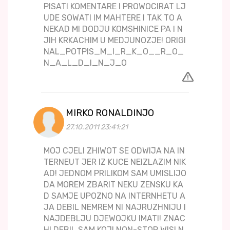
PISATI KOMENTARE I PROWOCIRAT LJ
UDE SOWATI IM MAHTERE I TAK TO A
NEKAD MI DODJU KOMSHINICE PA I N
JIH KRKACHIM U MEDJUNOZJE! ORIGI
NAL_POTPIS_M_I_R_K_O__R_O_
N_A_L_D_I_N_J_O
MIRKO RONALDINJO
27.10.2011 23:41:21
MOJ CJELI ZHIWOT SE ODWIJA NA IN
TERNEUT JER IZ KUCE NEIZLAZIM NIK
AD! JEDNOM PRILIKOM SAM UMISLIJO
DA MOREM ZBARIT NEKU ZENSKU KA
D SAMJE UPOZNO NA INTERNHETU A
JA DEBIL NEMREM NI NAJRUZHNIJU I
NAJDEBLJU DJEWOJKU IMATI! ZNAC
HI DEBIL SAM KOJI NON-STOP WISI N