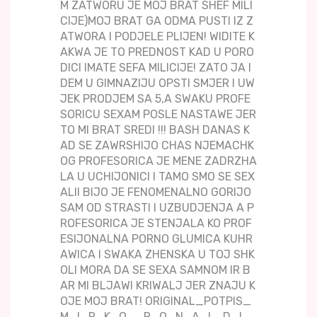
M ZATWORU JE MOJ BRAT SHEF MILI
CIJE)MOJ BRAT GA ODMA PUSTI IZ Z
ATWORA I PODJELE PLIJEN! WIDITE K
AKWA JE TO PREDNOST KAD U PORO
DICI IMATE SEFA MILICIJE! ZATO JA I
DEM U GIMNAZIJU OPSTI SMJER I UW
JEK PRODJEM SA 5,A SWAKU PROFE
SORICU SEXAM POSLE NASTAWE JER
TO MI BRAT SREDI !!! BASH DANAS K
AD SE ZAWRSHIJO CHAS NJEMACHK
OG PROFESORICA JE MENE ZADRZHA
LA U UCHIJONICI I TAMO SMO SE SEX
ALII BIJO JE FENOMENALNO GORIJO
SAM OD STRASTI I UZBUDJENJA A P
ROFESORICA JE STENJALA KO PROF
ESIJONALNA PORNO GLUMICA KUHR
AWICA I SWAKA ZHENSKA U TOJ SHK
OLI MORA DA SE SEXA SAMNOM IR B
AR MI BLJAWI KRIWALJ JER ZNAJU K
OJE MOJ BRAT! ORIGINAL_POTPIS_
M_I_R_K_O__R_O_N_A_L_D_I_