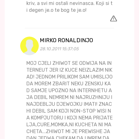
kriv, a svi mi ostali nevinasca. Koji si t
i degen je.o te bog te je.o!
MIRKO RONALDINJO
28.10.2011 15:37:05
MOJ CJELI ZHIWOT SE ODWIJA NA IN
TERNEUT JER IZ KUCE NEIZLAZIM NIK
AD! JEDNOM PRILIKOM SAM UMISLIJO
DA MOREM ZBARIT NEKU ZENSKU KA
D SAMJE UPOZNO NA INTERNHETU A
JA DEBIL NEMREM NI NAJRUZHNIJU I
NAJDEBLJU DJEWOJKU IMATI! ZNAC
HI DEBIL SAM KOJI NON-STOP WISI N
A KOMPJUTORU I KOJI NEMA PRIJATE
LJA,CURE,MOMKA,NI KUCHETA NI MA
CHETA...ZHIWOT MI JE PREWISHE JA
DAN JEDWA CHEKAM DA UMREM DA