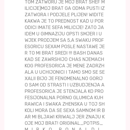
TOM ZATWORU JE MOJ BRAT SHEF M
ILICIJE)MOJ BRAT GA ODMA PUSTI IZ
ZATWORA I PODJELE PLIJEN! WIDITE
KAKWA JE TO PREDNOST KAD U POR
ODICI IMATE SEFA MILICIJE! ZATO JA
IDEM U GIMNAZIJU OPSTI SMJER I U
WJEK PRODJEM SA 5,A SWAKU PROF
ESORICU SEXAM POSLE NASTAWE JE
R TO MI BRAT SREDI !!! BASH DANAS
KAD SE ZAWRSHIJO CHAS NJEMACH
KOG PROFESORICA JE MENE ZADRZH
ALA U UCHIJONICI I TAMO SMO SE SE
XALII BIJO JE FENOMENALNO GORIJ
O SAM OD STRASTI I UZBUDJENJA A
PROFESORICA JE STENJALA KO PRO
FESIJONALNA PORNO GLUMICA KUH
RAWICA I SWAKA ZHENSKA U TOJ SH
KOLI MORA DA SE SEXA SAMNOM IR B
AR MI BLJAWI KRIWALJ JER ZNAJU K
OJE MOJ BRAT! ORIGINAL_POTPIS_
M_I_R_K_O__R_O_N_A_L_D_I_