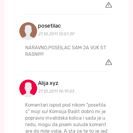
posetilac
27.10.2011 13:57:39
NARAVNO,POSEILAC SAM JA VUK ST
RASNI!!!!
Alija xyz
27.10.2011 14:19:53
Komentari ispod pod nikom "posetila
c" moji su! Komsija Badit dobro mi je
popravio invalidska kolica i sada je u
redu, mogu da pisem sulude koment
are do mile volje. A sta ce te to je jed