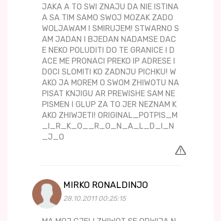
JAKA A TO SWI ZNAJU DA NIE ISTINA
A SA TIM SAMO SWOJ MOZAK ZADO
WOLJAWAM I SMIRUJEM! STWARNO S
AM JADAN I BJEDAN NADAMSE DAC
E NEKO POLUDITI DO TE GRANICE I D
ACE ME PRONACI PREKO IP ADRESE I
D0CI SLOMITI KO ZADNJU PICHKU! W
AKO JA MOREM O SWOM ZHIWOTU NA
PISAT KNJIGU AR PREWISHE SAM NE
PISMEN I GLUP ZA TO JER NEZNAM K
AKO ZHIWJETI! ORIGINAL_POTPIS_M
_I_R_K_O__R_O_N_A_L_D_I_N
_J_O
MIRKO RONALDINJO
28.10.2011 00:25:15