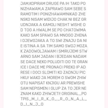
JAM,KOPIRAM DRUGE PA IH TAKO PO
NIZHAWAM,A ZAPRAWO SAM SEBE S
RAMOTIM I PONIZHAWAM!NIKAD ZHE
NSKO NISAM WIDIJO CHAK NI BEZ GR
UDNJAKA A KAMOLI NESHT WISHE O
D TOG A HWALIM SE PO CHATOWIMA
KAKO SAM SPAWO SA MNOGO ZHENA
I DJEW0JAKA A TO SWI ZNAJU DA NI
E ISTINA A SA TIM SAMO SWOJ MOZA
K ZADOWOLJAWAM I SMIRUJEM! STW
ARNO SAM JADAN I BJEDAN NADAM
SE DACE NEKO POLUDITI DO TE GRAN
ICE I DACE ME PRONACI PREKO IP AD
RESE I D0CI SLOMITI KO ZADNJU PIC
HKU! WAKO JA MOREM O SWOM ZHIW
OTU NAPISAT KNJIGU AR PREWISHE
SAM NEPISMEN I GLUP ZA TO JER NE
ZNAM KAKO ZHIWJETI! ORIGINAL_PO
TPIS_M_I_R_K_O__R_O_N_A_L_
D_I_N_J_O