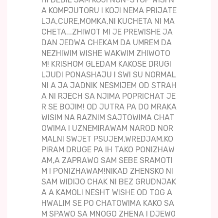
A KOMPJUTORU I KOJI NEMA PRIJATE
LJA,CURE,MOMKA,NI KUCHETA NI MA
CHETA...ZHIWOT MI JE PREWISHE JA
DAN JEDWA CHEKAM DA UMREM DA
NEZHIWIM WISHE WAKWIM ZHIWOTO
M! KRISHOM GLEDAM KAKOSE DRUGI
LJUDI PONASHAJU I SWI SU NORMAL
NI A JA JADNIK NESMIJEM OD STRAH
A NI RJECH SA NJIMA POPRICHAT JE
R SE BOJIM! OD JUTRA PA DO MRAKA
WISIM NA RAZNIM SAJTOWIMA CHAT
OWIMA I UZNEMIRAWAM NAROD NOR
MALNI SWJET PSUJEM,WREDJAM,KO
PIRAM DRUGE PA IH TAKO PONIZHAW
AM,A ZAPRAWO SAM SEBE SRAMOTI
M I PONIZHAWAM!NIKAD ZHENSKO NI
SAM WIDIJO CHAK NI BEZ GRUDNJAK
A A KAMOLI NESHT WISHE OD TOG A
HWALIM SE PO CHATOWIMA KAKO SA
M SPAWO SA MNOGO ZHENA I DJEW0