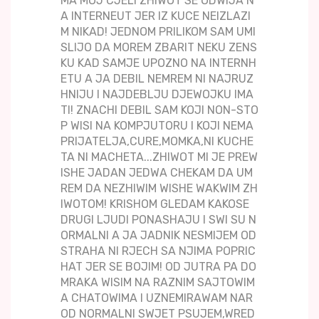
MA MOJ CJELI ZHIWOT SE ODWIJA N
A INTERNEUT JER IZ KUCE NEIZLAZI
M NIKAD! JEDNOM PRILIKOM SAM UMI
SLIJO DA MOREM ZBARIT NEKU ZENS
KU KAD SAMJE UPOZNO NA INTERNH
ETU A JA DEBIL NEMREM NI NAJRUZ
HNIJU I NAJDEBLJU DJEWOJKU IMA
TI! ZNACHI DEBIL SAM KOJI NON-STO
P WISI NA KOMPJUTORU I KOJI NEMA
PRIJATELJA,CURE,MOMKA,NI KUCHE
TA NI MACHETA...ZHIWOT MI JE PREW
ISHE JADAN JEDWA CHEKAM DA UM
REM DA NEZHIWIM WISHE WAKWIM ZH
IWOTOM! KRISHOM GLEDAM KAKOSE
DRUGI LJUDI PONASHAJU I SWI SU N
ORMALNI A JA JADNIK NESMIJEM OD
STRAHA NI RJECH SA NJIMA POPRIC
HAT JER SE BOJIM! OD JUTRA PA DO
MRAKA WISIM NA RAZNIM SAJTOWIM
A CHATOWIMA I UZNEMIRAWAM NAR
OD NORMALNI SWJET PSUJEM,WRED