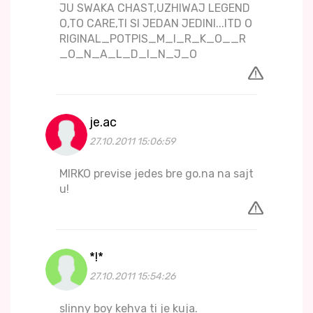
JU SWAKA CHAST,UZHIWAJ LEGEND
O,TO CARE,TI SI JEDAN JEDINI...ITD O
RIGINAL_POTPIS_M_I_R_K_O__R
_O_N_A_L_D_I_N_J_O
je.ac
27.10.2011 15:06:59
MIRKO previse jedes bre go.na na sajt
u!
*!*
27.10.2011 15:54:26
slinny boy kehva ti je kuja.