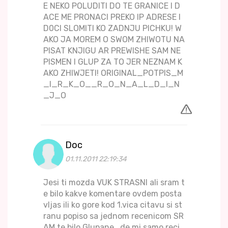
E NEKO POLUDITI DO TE GRANICE I D
ACE ME PRONACI PREKO IP ADRESE I
D0CI SLOMITI KO ZADNJU PICHKU! W
AKO JA MOREM O SWOM ZHIWOTU NA
PISAT KNJIGU AR PREWISHE SAM NE
PISMEN I GLUP ZA TO JER NEZNAM K
AKO ZHIWJETI! ORIGINAL_POTPIS_M
_I_R_K_O__R_O_N_A_L_D_I_N
_J_O
Doc
01.11.2011 22:19:34
Jesi ti mozda VUK STRASNI ali sram t
e bilo kakve komentare ovdem posta
vljas ili ko gore kod 1.vica citavu si st
ranu popiso sa jednom recenicom SR
AM te bilo Glupane , de mi samo reci