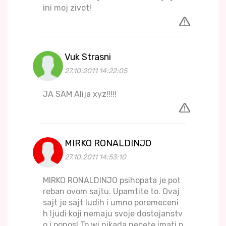
ini moj zivot!
Vuk Strasni
27.10.2011 14:22:05
JA SAM Alija xyz!!!!!
MIRKO RONALDINJO
27.10.2011 14:53:10
MIRKO RONALDINJO psihopata je pot
reban ovom sajtu. Upamtite to. Ovaj
sajt je sajt ludih i umno poremeceni
h ljudi koji nemaju svoje dostojanstv
o i ponos! To wi nikada necete imati p