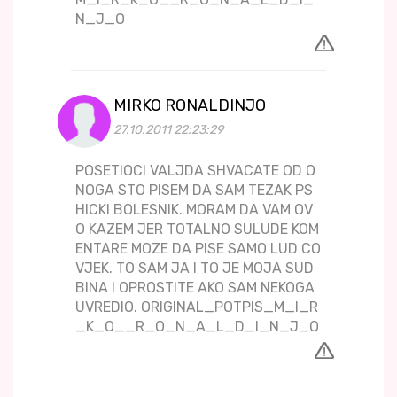
N_J_O
MIRKO RONALDINJO
27.10.2011 22:23:29
POSETIOCI VALJDA SHVACATE OD O
NOGA STO PISEM DA SAM TEZAK PS
HICKI BOLESNIK. MORAM DA VAM OV
O KAZEM JER TOTALNO SULUDE KOM
ENTARE MOZE DA PISE SAMO LUD CO
VJEK. TO SAM JA I TO JE MOJA SUD
BINA I OPROSTITE AKO SAM NEKOGA
UVREDIO. ORIGINAL_POTPIS_M_I_R
_K_O__R_O_N_A_L_D_I_N_J_O