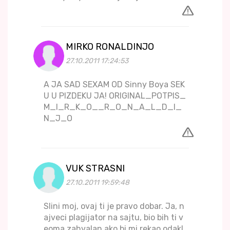
MIRKO RONALDINJO
27.10.2011 17:24:53
A JA SAD SEXAM OD Sinny Boya SEK
U U PIZDEKU JA! ORIGINAL_POTPIS_
M_I_R_K_O__R_O_N_A_L_D_I_
N_J_O
VUK STRASNI
27.10.2011 19:59:48
Slini moj, ovaj ti je pravo dobar. Ja, n
ajveci plagijator na sajtu, bio bih ti v
eoma zahvalan ako bi mi rekao odakl