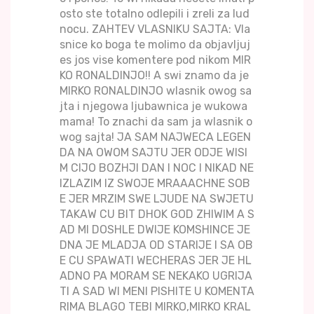
osto ste totalno odlepili i zreli za lud
nocu. ZAHTEV VLASNIKU SAJTA: Vla
snice ko boga te molimo da objavljuj
es jos vise komentere pod nikom MIR
KO RONALDINJO!! A swi znamo da je
MIRKO RONALDINJO wlasnik owog sa
jta i njegowa ljubawnica je wukowa
mama! To znachi da sam ja wlasnik o
wog sajta! JA SAM NAJWECA LEGEN
DA NA OWOM SAJTU JER ODJE WISI
M CIJO BOZHJI DAN I NOC I NIKAD NE
IZLAZIM IZ SWOJE MRAAACHNE SOB
E JER MRZIM SWE LJUDE NA SWJETU
TAKAW CU BIT DHOK GOD ZHIWIM A S
AD MI DOSHLE DWIJE KOMSHINCE JE
DNA JE MLADJA OD STARIJE I SA OB
E CU SPAWATI WECHERAS JER JE HL
ADNO PA MORAM SE NEKAKO UGRIJA
TI A SAD WI MENI PISHITE U KOMENTA
RIMA BLAGO TEBI MIRKO,MIRKO KRAL