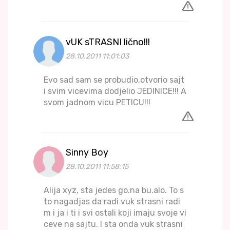
vUK sTRASNI lično!!!
28.10.2011 11:01:03
Evo sad sam se probudio,otvorio sajt
i svim vicevima dodjelio JEDINICE!!! A
svom jadnom vicu PETICU!!!
Sinny Boy
28.10.2011 11:58:15
Alija xyz, sta jedes go.na bu.alo. To s
to nagadjas da radi vuk strasni radi
m i ja i ti i svi ostali koji imaju svoje vi
ceve na sajtu. I sta onda vuk strasni