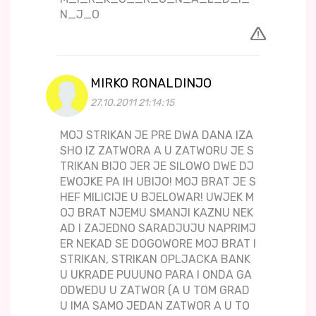
N_J_O
MIRKO RONALDINJO
27.10.2011 21:14:15
MOJ STRIKAN JE PRE DWA DANA IZA
SHO IZ ZATWORA A U ZATWORU JE S
TRIKAN BIJO JER JE SILOWO DWE DJ
EWOJKE PA IH UBIJO! MOJ BRAT JE S
HEF MILICIJE U BJELOWAR! UWJEK M
OJ BRAT NJEMU SMANJI KAZNU NEK
AD I ZAJEDNO SARADJUJU NAPRIMJ
ER NEKAD SE DOGOWORE MOJ BRAT I
STRIKAN, STRIKAN OPLJACKA BANK
U UKRADE PUUUNO PARA I ONDA GA
ODWEDU U ZATWOR (A U TOM GRAD
U IMA SAMO JEDAN ZATWOR A U TO