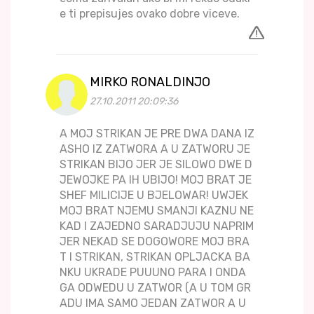
e ti prepisujes ovako dobre viceve.
MIRKO RONALDINJO
27.10.2011 20:09:36
A MOJ STRIKAN JE PRE DWA DANA IZ
ASHO IZ ZATWORA A U ZATWORU JE
STRIKAN BIJO JER JE SILOWO DWE D
JEWOJKE PA IH UBIJO! MOJ BRAT JE
SHEF MILICIJE U BJELOWAR! UWJEK
MOJ BRAT NJEMU SMANJI KAZNU NE
KAD I ZAJEDNO SARADJUJU NAPRIM
JER NEKAD SE DOGOWORE MOJ BRA
T I STRIKAN, STRIKAN OPLJACKA BA
NKU UKRADE PUUUNO PARA I ONDA
GA ODWEDU U ZATWOR (A U TOM GR
ADU IMA SAMO JEDAN ZATWOR A U