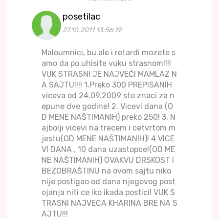
posetilac
27.10.2011 13:56:19
Maloumnici, bu.ale i retardi mozete s
amo da po.uhisite vuku strasnom!!!!
VUK STRASNI JE NAJVEĆI MAMLAZ N
A SAJTU!!!! 1.Preko 300 PREPISANIH
viceva od 24.09.2009 sto znaci za n
epune dve godine! 2. Vicevi dana (O
D MENE NAŠTIMANIH) preko 250! 3. N
ajbolji vicevi na trecem i cetvrtom m
jestu(OD MENE NAŠTIMANIH)! 4 VICE
VI DANA , 10 dana uzastopce!(OD ME
NE NAŠTIMANIH) OVAKVU DRSKOST I
BEZOBRAŠTINU na ovom sajtu niko
nije postigao od dana njegovog post
ojanja niti ce iko ikada postici! VUK S
TRASNI NAJVECA KHARINA BRE NA S
AJTU!!!