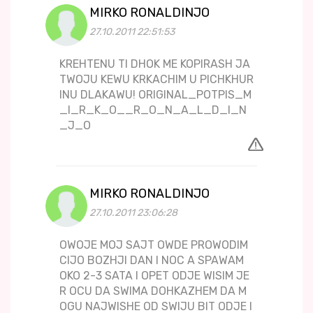
MIRKO RONALDINJO
27.10.2011 22:51:53
KREHTENU TI DHOK ME KOPIRASH JA
TWOJU KEWU KRKACHIM U PICHKHUR
INU DLAKAWU! ORIGINAL_POTPIS_M
_I_R_K_O__R_O_N_A_L_D_I_N
_J_O
MIRKO RONALDINJO
27.10.2011 23:06:28
OWOJE MOJ SAJT OWDE PROWODIM
CIJO BOZHJI DAN I NOC A SPAWAM
OKO 2-3 SATA I OPET ODJE WISIM JE
R OCU DA SWIMA DOHKAZHEM DA M
OGU NAJWISHE OD SWIJU BIT ODJE I