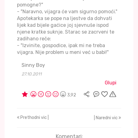
pomogne?"
- "Naravno, vijagra će vam sigurno pomoći."
Apotekarka se pope na ljestve da dohvati
lijek kad bijele gaćice joj sjevnuše ispod
njene kratke suknje. Starac se zacrveni te
zadihano reče:
- "Izvinite, gospođice, ipak mi ne treba
vijagra. Nije problem u meni već u babi!"
Sinny Boy
27.10.2011
Glupi
3,92
Prethodni vic |
| Naredni vic
Komentari: