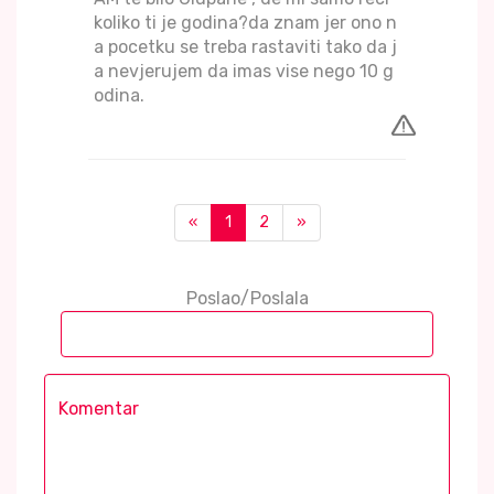
koliko ti je godina?da znam jer ono n
a pocetku se treba rastaviti tako da j
a nevjerujem da imas vise nego 10 g
odina.
«
1
2
»
Poslao/Poslala