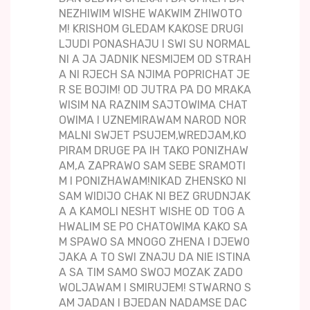
NEZHIWIM WISHE WAKWIM ZHIWOTO
M! KRISHOM GLEDAM KAKOSE DRUGI
LJUDI PONASHAJU I SWI SU NORMAL
NI A JA JADNIK NESMIJEM OD STRAH
A NI RJECH SA NJIMA POPRICHAT JE
R SE BOJIM! OD JUTRA PA DO MRAKA
WISIM NA RAZNIM SAJTOWIMA CHAT
OWIMA I UZNEMIRAWAM NAROD NOR
MALNI SWJET PSUJEM,WREDJAM,KO
PIRAM DRUGE PA IH TAKO PONIZHAW
AM,A ZAPRAWO SAM SEBE SRAMOTI
M I PONIZHAWAM!NIKAD ZHENSKO NI
SAM WIDIJO CHAK NI BEZ GRUDNJAK
A A KAMOLI NESHT WISHE OD TOG A
HWALIM SE PO CHATOWIMA KAKO SA
M SPAWO SA MNOGO ZHENA I DJEW0
JAKA A TO SWI ZNAJU DA NIE ISTINA
A SA TIM SAMO SWOJ MOZAK ZADO
WOLJAWAM I SMIRUJEM! STWARNO S
AM JADAN I BJEDAN NADAMSE DAC