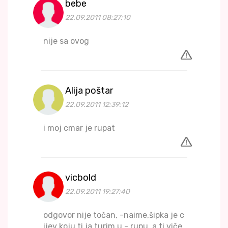
bebe
22.09.2011 08:27:10
nije sa ovog
Alija poštar
22.09.2011 12:39:12
i moj cmar je rupat
vicbold
22.09.2011 19:27:40
odgovor nije točan, -naime,šipka je c
ijev koju ti ja turim u - rupu, a ti viče