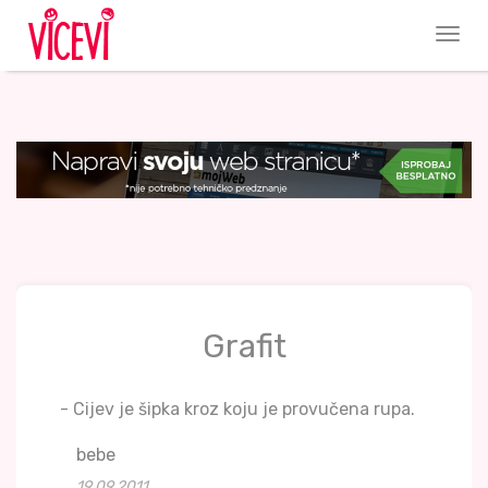
Grafit
- Cijev je šipka kroz koju je provučena rupa.
bebe
19.09.2011