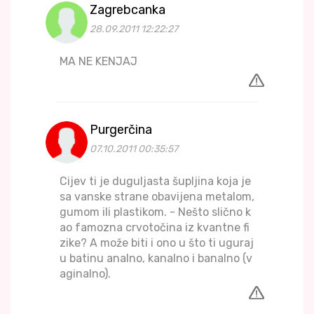
Zagrebcanka
28.09.2011 12:22:27
MA NE KENJAJ
Purgerčina
07.10.2011 00:35:57
Cijev ti je duguljasta šupljina koja je
sa vanske strane obavijena metalom,
gumom ili plastikom. - Nešto slično k
ao famozna crvotočina iz kvantne fi
zike? A može biti i ono u što ti uguraj
u batinu analno, kanalno i banalno (v
aginalno).