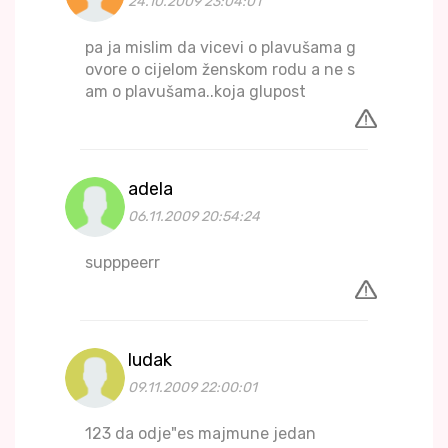
24.10.2009 23:04:01
pa ja mislim da vicevi o plavušama g
ovore o cijelom ženskom rodu a ne s
am o plavušama..koja glupost
adela
06.11.2009 20:54:24
supppeerr
ludak
09.11.2009 22:00:01
123 da odje"es majmune jedan