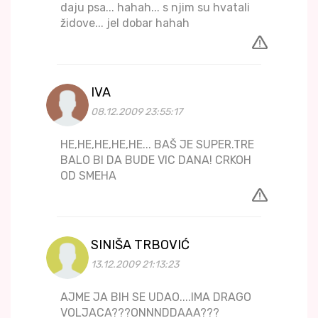
daju psa... hahah... s njim su hvatali
židove... jel dobar hahah
IVA
08.12.2009 23:55:17
HE,HE,HE,HE,HE... BAŠ JE SUPER.TRE
BALO BI DA BUDE VIC DANA! CRKOH
OD SMEHA
SINIŠA TRBOVIĆ
13.12.2009 21:13:23
AJME JA BIH SE UDAO....IMA DRAGO
VOLJACA???ONNNDDAAA???