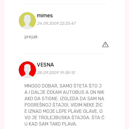
mirnes
24.09.2009 22:25:47
prejak
VESNA
28.09.2009 19:38:10
MNOGO DOBAR, SAMO ŠTETA ŠTO J
A I DALJE ČEKAM AUTOBUS A ON NIK
AKO DA STIGNE. IZGLEDA DA SAM NA
POGREŠNOJ ŠTAJGI, VIDIM NEKE ŽIC
E IZNAD MOJE LEPE PLAVE GLAVE, O
VO JE TROLEJBUSKA ŠTAJGA. ŠTA Ć
U KAD SAM TAKO PLAVA.