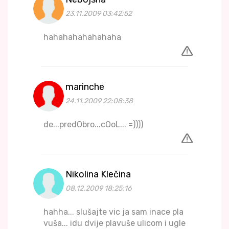
23.11.2009 03:42:52
hahahahahahahaha
marinche
24.11.2009 22:08:38
de...predObro...cOoL... =))))
Nikolina Klečina
08.12.2009 18:25:16
hahha... slušajte vic ja sam inace pla
vuša... idu dvije plavuše ulicom i ugle