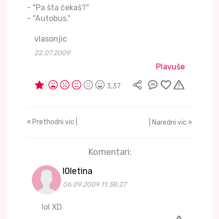
- "Pa šta čekaš?"
- "Autobus."
vlasonjic
22.07.2009
Plavuše
3,37
Prethodni vic |
| Naredni vic
Komentari:
l0letina
06.09.2009 11:38:27
lol XD