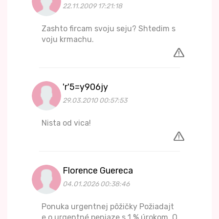
22.11.2009 17:21:18
Zashto fircam svoju seju? Shtedim s
voju krmachu.
'r'5=y906jy
29.03.2010 00:57:53
Nista od vica!
Florence Guereca
04.01.2026 00:38:46
Ponuka urgentnej pôžičky Požiadajt
e o urgentné peniaze s 1 % úrokom. O