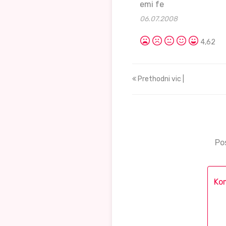
emi fe
06.07.2008
4,62
Prethodni vic |
Po